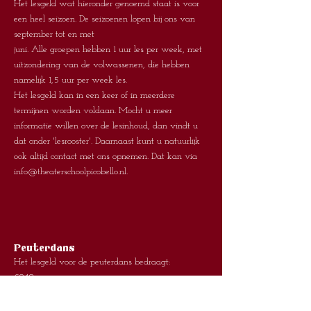
Het lesgeld wat hieronder genoemd staat is voor
een heel seizoen. De seizoenen lopen bij ons van
september tot en met
juni. Alle groepen hebben 1 uur les per week, met
uitzondering van de volwassenen, die hebben
namelijk 1,5 uur per week les.
Het lesgeld kan in een keer of in meerdere
termijnen worden voldaan. Mocht u meer
informatie willen over de lesinhoud, dan vindt u
dat onder 'lesrooster'. Daarnaast kunt u natuurlijk
ook altijd contact met ons opnemen. Dat kan via
info@theaterschoolpicobello.nl
.
Peuterdans
Het lesgeld voor de peuterdans bedraagt:
€240,-
Musical regulier
Het lesgeld voor de reguliere musicalles bedraagt: