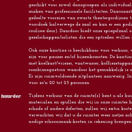
geschikt voor zowel dansgroepen als individuel
maken van professionele faciliteiten. Daarnaast 
gedeelte voorzien van zwarte theatergordijnen t
voordoek halverwege de zaal en kan er een pod
coulisse deur). Daardoor biedt onze spiegelzaal 
gezelschappen/solisten die een optreden willen
Ook onze kantine is beschikbaar voor verhuur, 
zijn voor pauzes en/of bijeenkomsten. De kantin
met koelkast/vriezer, vaatwasser, koffiezetappa
combimagnetron waardoor het gemakkelijk is om
Er zijn ruimvoldoende zitplaatsen aanwezig. In
voor zo'n 20 tot 25 personen.
Tijdens verhuur van de ruimte(s) bent u als hu
r huurder
materialen en spullen die wij in onze ruimtes 
schade of andere defecten, zullen wij extra kos
verwachten wij dat u de ruimtes weer netjes ach
nodige schoonmaak-kosten in rekening brengen