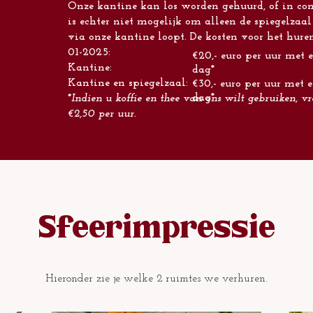
Onze kantine kan los worden gehuurd, of in com
is echter niet mogelijk om alleen de spiegelzaal
via onze kantine loopt.
De kosten voor het huren
01-2025:
€20,- euro per uur
met e
Kantine:
dag*
Kantine en spiegelzaal:
€30,- euro per uur me
dag*
​*Indien u koffie en thee van ons wilt gebruiken, 
€2,50 per uur.
Sfeerimpressie
Hieronder zie je welke 2 ruimtes we verhuren.