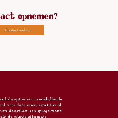
act opnemen?
Contact verhuur
xibele opties voor verschillende
al voor danslessen, repetities of
ruste dansvloer, een spiegelwand,
aakt de ruimte uitermate